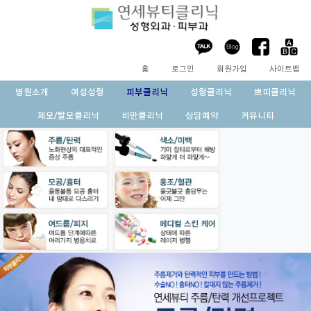
홈
로그인
회원가입
사이트맵
병원소개
여성성형
피부클리닉
성형클리닉
쁘띠클리닉
제모/탈모클리닉
비만클리닉
상담예약
커뮤니티