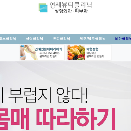
피부클리닉
성형클리닉
쁘띠클리닉
제모/탈모클리닉
비만클리